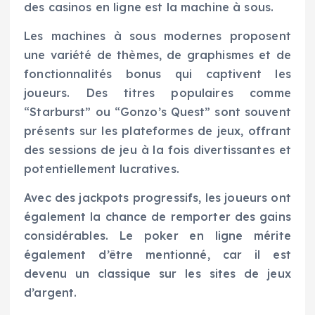
des casinos en ligne est la machine à sous.
Les machines à sous modernes proposent
une variété de thèmes, de graphismes et de
fonctionnalités bonus qui captivent les
joueurs. Des titres populaires comme
“Starburst” ou “Gonzo’s Quest” sont souvent
présents sur les plateformes de jeux, offrant
des sessions de jeu à la fois divertissantes et
potentiellement lucratives.
Avec des jackpots progressifs, les joueurs ont
également la chance de remporter des gains
considérables. Le poker en ligne mérite
également d’être mentionné, car il est
devenu un classique sur les sites de jeux
d’argent.