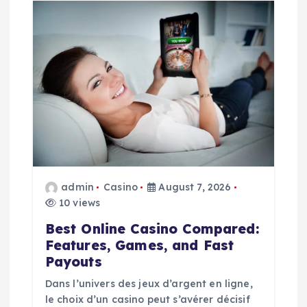
admin
Casino
August 7, 2026
10 views
Best Online Casino Compared:
Features, Games, and Fast
Payouts
Dans l’univers des jeux d’argent en ligne,
le choix d’un casino peut s’avérer décisif