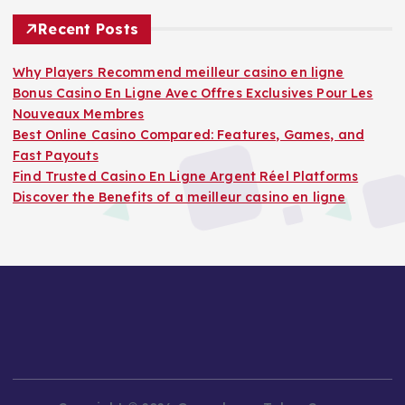
Recent Posts
Why Players Recommend meilleur casino en ligne
Bonus Casino En Ligne Avec Offres Exclusives Pour Les
Nouveaux Membres
Best Online Casino Compared: Features, Games, and
Fast Payouts
Find Trusted Casino En Ligne Argent Réel Platforms
Discover the Benefits of a meilleur casino en ligne