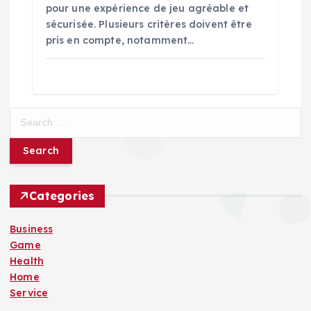
pour une expérience de jeu agréable et
sécurisée. Plusieurs critères doivent être
pris en compte, notamment…
S
e
a
r
c
h
Categories
f
o
Business
r
Game
:
Health
Home
Service