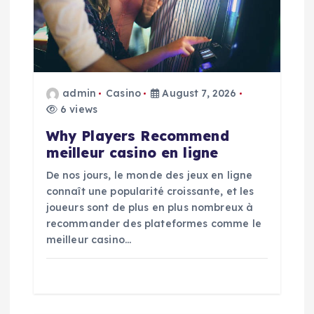
a
t
i
o
admin
Casino
August 7, 2026
6 views
n
Why Players Recommend
meilleur casino en ligne
De nos jours, le monde des jeux en ligne
connaît une popularité croissante, et les
joueurs sont de plus en plus nombreux à
recommander des plateformes comme le
meilleur casino…