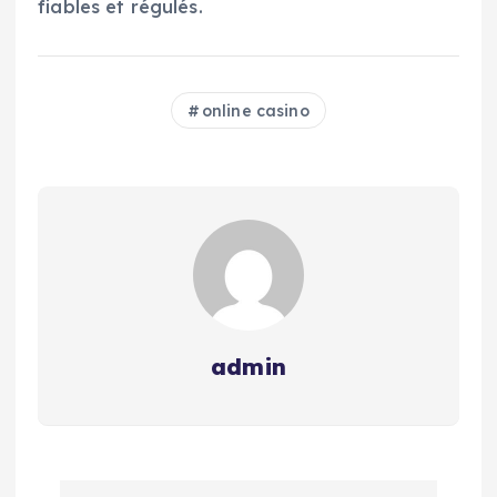
fiables et régulés.
online casino
admin