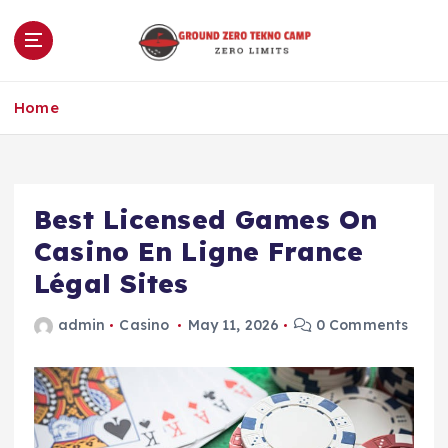
S
k
i
p
Zero Limits
t
Home
o
c
o
n
Best Licensed Games On
t
e
Casino En Ligne France
n
Légal Sites
t
admin
Casino
May 11, 2026
0 Comments