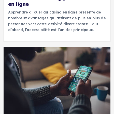
en ligne
Apprendre à jouer au casino en ligne présente de
nombreux avantages qui attirent de plus en plus de
personnes vers cette activité divertissante. Tout
d’abord, l’accessibilité est l’un des principaux…