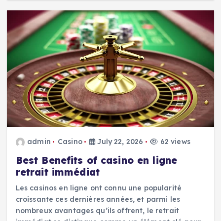
admin
Casino
July 22, 2026
62 views
Best Benefits of casino en ligne
retrait immédiat
Les casinos en ligne ont connu une popularité
croissante ces dernières années, et parmi les
nombreux avantages qu’ils offrent, le retrait