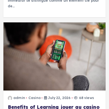
immédiat se distingue comme un élément clé pour
de…
admin
Casino
July 22, 2026
68 views
Benefits of Learning jouer au casino