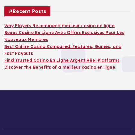
a
Recent Posts
g
Why Players Recommend meilleur casino en ligne
i
Bonus Casino En Ligne Avec Offres Exclusives Pour Les
Nouveaux Membres
n
Best Online Casino Compared: Features, Games, and
Fast Payouts
a
Find Trusted Casino En Ligne Argent Réel Platforms
Discover the Benefits of a meilleur casino en ligne
t
i
o
n