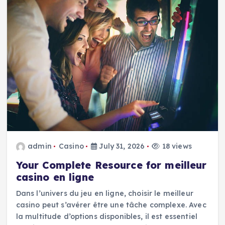
admin
Casino
July 31, 2026
18 views
Your Complete Resource for meilleur
casino en ligne
Dans l’univers du jeu en ligne, choisir le meilleur
casino peut s’avérer être une tâche complexe. Avec
la multitude d’options disponibles, il est essentiel