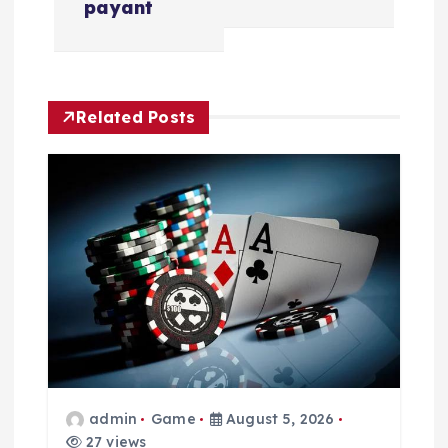
payant
n
a
Related Posts
v
i
g
a
t
i
o
admin
Game
August 5, 2026
27 views