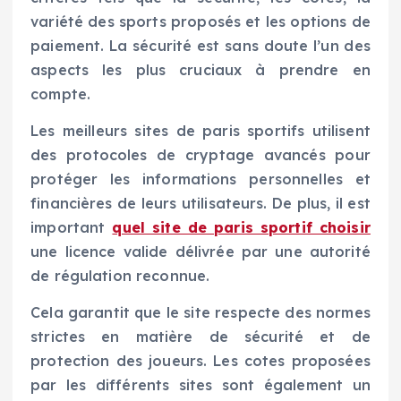
variété des sports proposés et les options de
paiement. La sécurité est sans doute l’un des
aspects les plus cruciaux à prendre en
compte.
Les meilleurs sites de paris sportifs utilisent
des protocoles de cryptage avancés pour
protéger les informations personnelles et
financières de leurs utilisateurs. De plus, il est
important
quel site de paris sportif choisir
une licence valide délivrée par une autorité
de régulation reconnue.
Cela garantit que le site respecte des normes
strictes en matière de sécurité et de
protection des joueurs. Les cotes proposées
par les différents sites sont également un