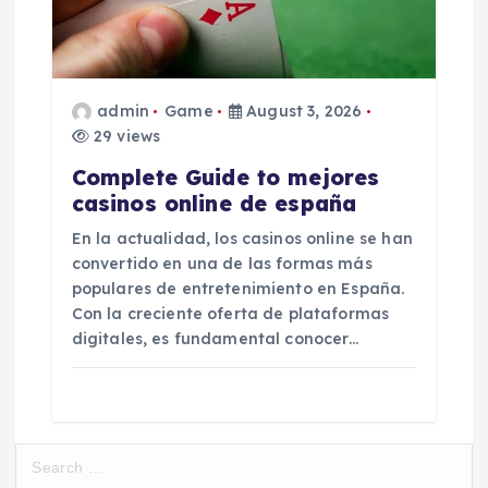
admin
Game
August 3, 2026
29 views
Complete Guide to mejores
casinos online de españa
En la actualidad, los casinos online se han
convertido en una de las formas más
populares de entretenimiento en España.
Con la creciente oferta de plataformas
digitales, es fundamental conocer…
S
e