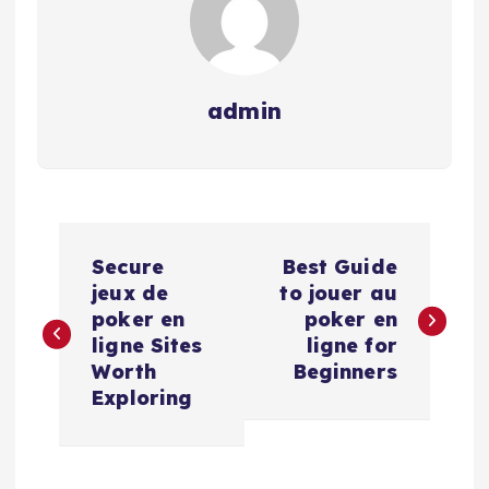
admin
P
Secure
Best Guide
o
jeux de
to jouer au
poker en
poker en
s
ligne Sites
ligne for
Worth
Beginners
t
Exploring
n