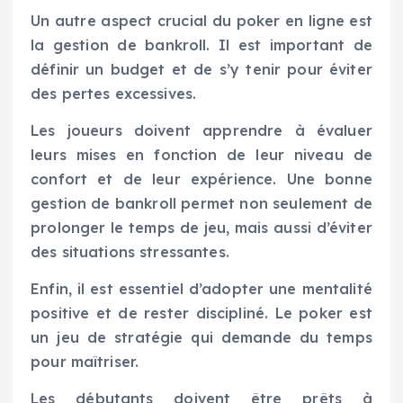
Un autre aspect crucial du poker en ligne est
la gestion de bankroll. Il est important de
définir un budget et de s’y tenir pour éviter
des pertes excessives.
Les joueurs doivent apprendre à évaluer
leurs mises en fonction de leur niveau de
confort et de leur expérience. Une bonne
gestion de bankroll permet non seulement de
prolonger le temps de jeu, mais aussi d’éviter
des situations stressantes.
Enfin, il est essentiel d’adopter une mentalité
positive et de rester discipliné. Le poker est
un jeu de stratégie qui demande du temps
pour maîtriser.
Les débutants doivent être prêts à