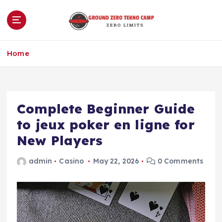
S
k
i
p
Zero Limits
t
Home
o
c
o
n
Complete Beginner Guide
t
e
to jeux poker en ligne for
n
New Players
t
admin
Casino
May 22, 2026
0 Comments