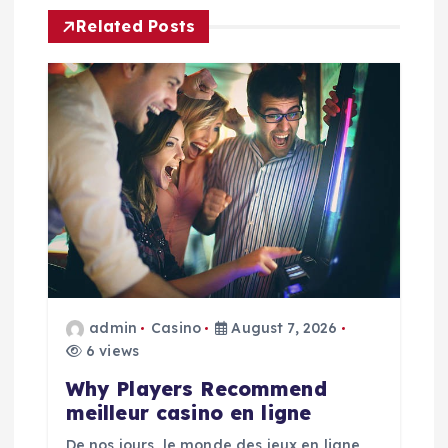
a
Related Posts
v
i
g
a
t
i
admin
Casino
August 7, 2026
6 views
o
Why Players Recommend
n
meilleur casino en ligne
De nos jours, le monde des jeux en ligne