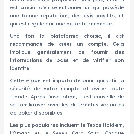
est crucial d’en sélectionner un qui possède
une bonne réputation, des avis positifs, et
qui est régulé par une autorité reconnue.
Une fois la plateforme choisie, il est
recommandé de créer un compte. Cela
implique généralement de fournir des
informations de base et de vérifier son
identité.
Cette étape est importante pour garantir la
sécurité de votre compte et éviter toute
fraude. Après l’inscription, il est conseillé de
se familiariser avec les différentes variantes
de poker disponibles.
Les plus populaires incluent le Texas Hold’em,
l’Omaha et le Seven Card Stud. Chaque