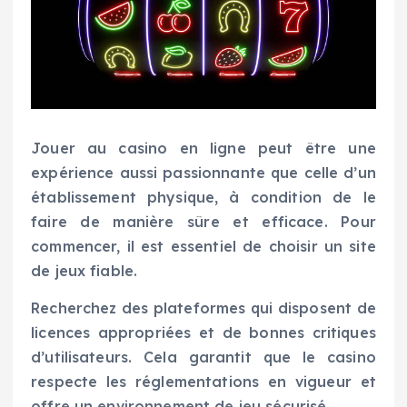
Jouer au casino en ligne peut être une
expérience aussi passionnante que celle d’un
établissement physique, à condition de le
faire de manière sûre et efficace. Pour
commencer, il est essentiel de choisir un site
de jeux fiable.
Recherchez des plateformes qui disposent de
licences appropriées et de bonnes critiques
d’utilisateurs. Cela garantit que le casino
respecte les réglementations en vigueur et
offre un environnement de jeu sécurisé.