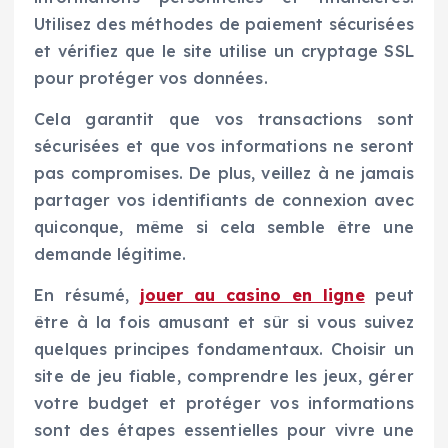
Utilisez des méthodes de paiement sécurisées
et vérifiez que le site utilise un cryptage SSL
pour protéger vos données.
Cela garantit que vos transactions sont
sécurisées et que vos informations ne seront
pas compromises. De plus, veillez à ne jamais
partager vos identifiants de connexion avec
quiconque, même si cela semble être une
demande légitime.
En résumé,
jouer au casino en ligne
peut
être à la fois amusant et sûr si vous suivez
quelques principes fondamentaux. Choisir un
site de jeu fiable, comprendre les jeux, gérer
votre budget et protéger vos informations
sont des étapes essentielles pour vivre une