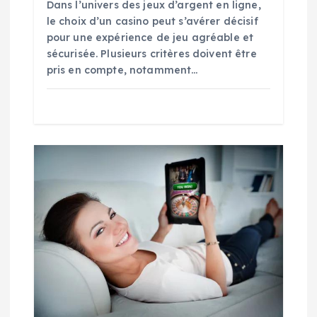
Dans l’univers des jeux d’argent en ligne,
le choix d’un casino peut s’avérer décisif
pour une expérience de jeu agréable et
sécurisée. Plusieurs critères doivent être
pris en compte, notamment…