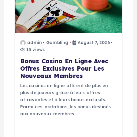
t
i
o
admin
Gambling
August 7, 2026
15 views
n
Bonus Casino En Ligne Avec
Offres Exclusives Pour Les
Nouveaux Membres
Les casinos en ligne attirent de plus en
plus de joueurs grâce à leurs offres
attrayantes et à leurs bonus exclusifs.
Parmi ces incitations, les bonus destinés
aux nouveaux membres…