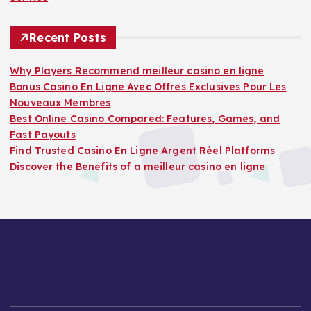
Recent Posts
Why Players Recommend meilleur casino en ligne
Bonus Casino En Ligne Avec Offres Exclusives Pour Les
Nouveaux Membres
Best Online Casino Compared: Features, Games, and
Fast Payouts
Find Trusted Casino En Ligne Argent Réel Platforms
Discover the Benefits of a meilleur casino en ligne