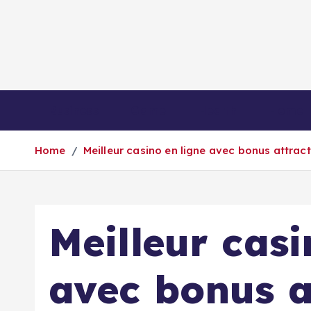
S
k
i
p
t
o
Business
Game
Health
Home
c
o
Home
Meilleur casino en ligne avec bonus attract
n
t
e
n
Meilleur casi
t
avec bonus a