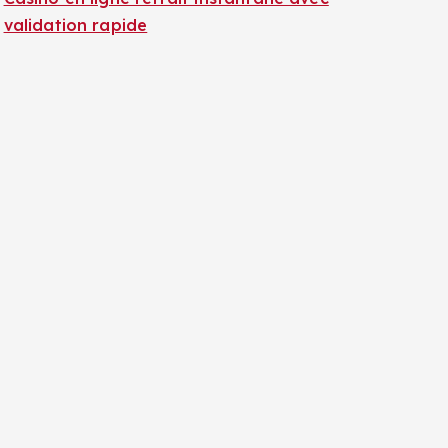
validation rapide