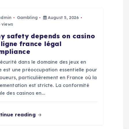
admin
Gambling
August 5, 2026
 views
y safety depends on casino
 ligne france légal
mpliance
sécurité dans le domaine des jeux en
e est une préoccupation essentielle pour
joueurs, particulièrement en France où la
ementation est stricte. La conformité
ale des casinos en…
tinue reading