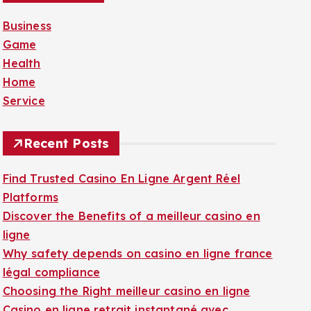
f
Business
o
Game
r
Health
:
Home
Service
Recent Posts
Find Trusted Casino En Ligne Argent Réel
Platforms
Discover the Benefits of a meilleur casino en
ligne
Why safety depends on casino en ligne france
légal compliance
Choosing the Right meilleur casino en ligne
Casino en ligne retrait instantané avec