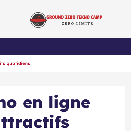
Zero Limits
Service
ifs quotidiens
no en ligne
ttractifs