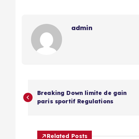
admin
P
Breaking Down limite de gain
o
paris sportif Regulations
s
Related Posts