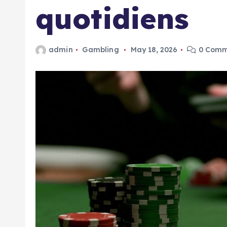
quotidiens
admin
Gambling
May 18, 2026
0 Comm