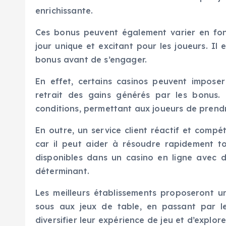
enrichissante.
Ces bonus peuvent également varier en fon
jour unique et excitant pour les joueurs. Il e
bonus avant de s’engager.
En effet, certains casinos peuvent imposer
retrait des gains générés par les bonus.
conditions, permettant aux joueurs de prendr
En outre, un service client réactif et compét
car il peut aider à résoudre rapidement to
disponibles dans un casino en ligne avec 
déterminant.
Les meilleurs établissements proposeront 
sous aux jeux de table, en passant par l
diversifier leur expérience de jeu et d’explo