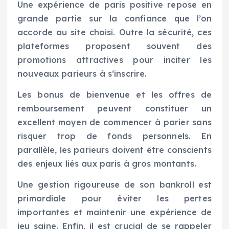
Une expérience de paris positive repose en
grande partie sur la confiance que l’on
accorde au site choisi. Outre la sécurité, ces
plateformes proposent souvent des
promotions attractives pour inciter les
nouveaux parieurs à s’inscrire.
Les bonus de bienvenue et les offres de
remboursement peuvent constituer un
excellent moyen de commencer à parier sans
risquer trop de fonds personnels. En
parallèle, les parieurs doivent être conscients
des enjeux liés aux paris à gros montants.
Une gestion rigoureuse de son bankroll est
primordiale pour éviter les pertes
importantes et maintenir une expérience de
jeu saine. Enfin, il est crucial de se rappeler