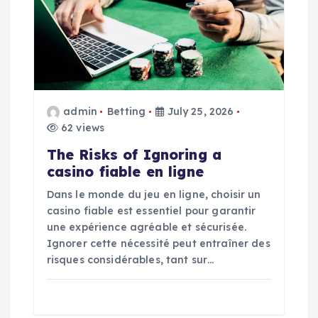
admin
Betting
July 25, 2026
62 views
The Risks of Ignoring a
casino fiable en ligne
Dans le monde du jeu en ligne, choisir un
casino fiable est essentiel pour garantir
une expérience agréable et sécurisée.
Ignorer cette nécessité peut entraîner des
risques considérables, tant sur…