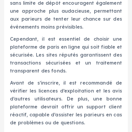
sans limite de dépôt encouragent également
une approche plus audacieuse, permettant
aux parieurs de tenter leur chance sur des
événements moins prévisibles.
Cependant, il est essentiel de choisir une
plateforme de paris en ligne qui soit fiable et
sécurisée. Les sites réputés garantissent des
transactions sécurisées et un traitement
transparent des fonds.
Avant de s’inscrire, il est recommandé de
vérifier les licences d’exploitation et les avis
d’autres utilisateurs. De plus, une bonne
plateforme devrait offrir un support client
réactif, capable d’assister les parieurs en cas
de problèmes ou de questions.