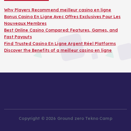
Why Players Recommend meilleur casino en ligne
Bonus Casino En Ligne Avec Offres Exclusives Pour Les
Nouveaux Membres
Best Online Casino Compared: Features, Games, and
Fast Payouts
Find Trusted Casino En Ligne Argent Réel Platforms
Discover the Benefits of a meilleur casino en ligne
Copyright © 2026 Ground zero Tekno Camp