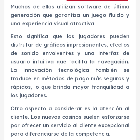
Muchos de ellos utilizan software de última
generación que garantiza un juego fluido y
una experiencia visual atractiva.
Esto significa que los jugadores pueden
disfrutar de gráficos impresionantes, efectos
de sonido envolventes y una interfaz de
usuario intuitiva que facilita la navegación.
La innovación tecnológica también se
traduce en métodos de pago más seguros y
rápidos, lo que brinda mayor tranquilidad a
los jugadores.
Otro aspecto a considerar es la atención al
cliente. Los nuevos casinos suelen esforzarse
por ofrecer un servicio al cliente excepcional
para diferenciarse de la competencia.