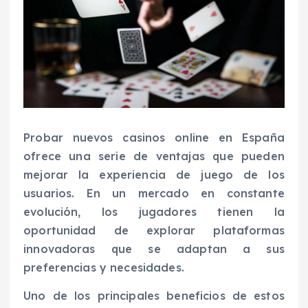
Probar nuevos casinos online en España
ofrece una serie de ventajas que pueden
mejorar la experiencia de juego de los
usuarios. En un mercado en constante
evolución, los jugadores tienen la
oportunidad de explorar plataformas
innovadoras que se adaptan a sus
preferencias y necesidades.
Uno de los principales beneficios de estos