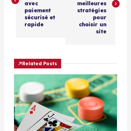
avec
meilleures
t
paiement
stratégies
sécurisé et
pour
n
rapide
choisir un
site
a
v
Related Posts
i
g
a
t
i