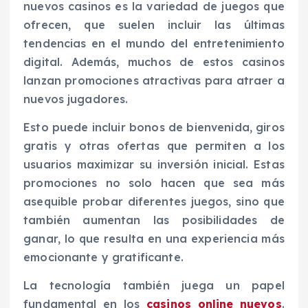
nuevos casinos es la variedad de juegos que
ofrecen, que suelen incluir las últimas
tendencias en el mundo del entretenimiento
digital. Además, muchos de estos casinos
lanzan promociones atractivas para atraer a
nuevos jugadores.
Esto puede incluir bonos de bienvenida, giros
gratis y otras ofertas que permiten a los
usuarios maximizar su inversión inicial. Estas
promociones no solo hacen que sea más
asequible probar diferentes juegos, sino que
también aumentan las posibilidades de
ganar, lo que resulta en una experiencia más
emocionante y gratificante.
La tecnología también juega un papel
fundamental en los
casinos online nuevos
.