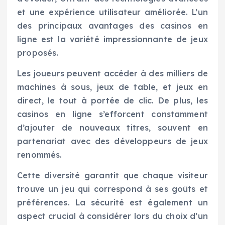
et une expérience utilisateur améliorée. L’un
des principaux avantages des casinos en
ligne est la variété impressionnante de jeux
proposés.
Les joueurs peuvent accéder à des milliers de
machines à sous, jeux de table, et jeux en
direct, le tout à portée de clic. De plus, les
casinos en ligne s’efforcent constamment
d’ajouter de nouveaux titres, souvent en
partenariat avec des développeurs de jeux
renommés.
Cette diversité garantit que chaque visiteur
trouve un jeu qui correspond à ses goûts et
préférences. La sécurité est également un
aspect crucial à considérer lors du choix d’un