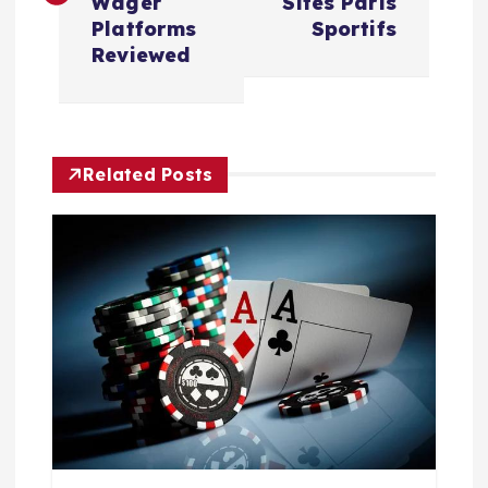
s
Wager
Sites Paris
Platforms
Sportifs
t
Reviewed
n
a
Related Posts
v
i
g
a
t