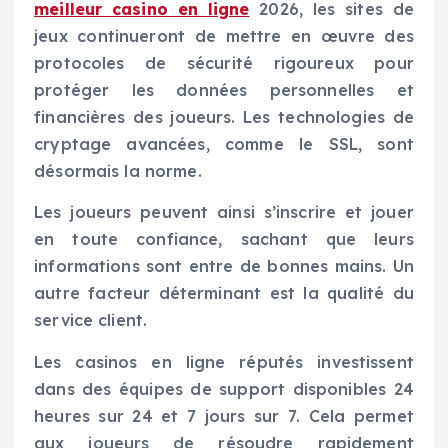
meilleur casino en ligne
2026, les sites de
jeux continueront de mettre en œuvre des
protocoles de sécurité rigoureux pour
protéger les données personnelles et
financières des joueurs. Les technologies de
cryptage avancées, comme le SSL, sont
désormais la norme.
Les joueurs peuvent ainsi s’inscrire et jouer
en toute confiance, sachant que leurs
informations sont entre de bonnes mains. Un
autre facteur déterminant est la qualité du
service client.
Les casinos en ligne réputés investissent
dans des équipes de support disponibles 24
heures sur 24 et 7 jours sur 7. Cela permet
aux joueurs de résoudre rapidement