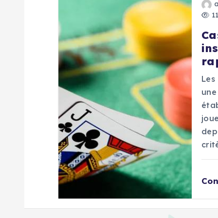
o
11
n
Ca
in
ra
Les
une
éta
jou
dep
crit
Con