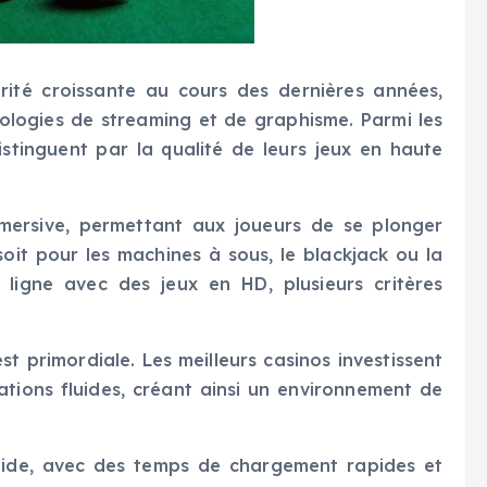
rité croissante au cours des dernières années,
ologies de streaming et de graphisme. Parmi les
stinguent par la qualité de leurs jeux en haute
mersive, permettant aux joueurs de se plonger
oit pour les machines à sous, le blackjack ou la
n ligne avec des jeux en HD, plusieurs critères
st primordiale. Les meilleurs casinos investissent
tions fluides, créant ainsi un environnement de
 fluide, avec des temps de chargement rapides et