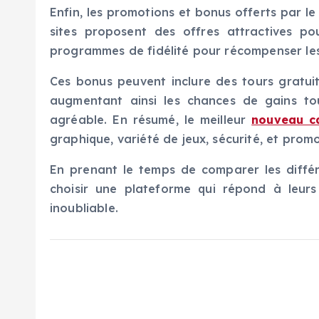
Enfin, les promotions et bonus offerts par l
sites proposent des offres attractives po
programmes de fidélité pour récompenser les
Ces bonus peuvent inclure des tours gratuit
augmentant ainsi les chances de gains to
agréable. En résumé, le meilleur
nouveau ca
graphique, variété de jeux, sécurité, et promo
En prenant le temps de comparer les différ
choisir une plateforme qui répond à leurs
inoubliable.