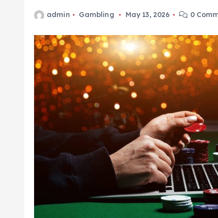
admin
Gambling
May 13, 2026
0 Comm