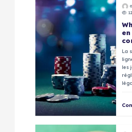
n
12
a
Wh
en
v
co
i
La 
lign
g
les 
régl
a
lég
t
Con
i