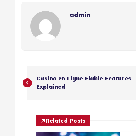
admin
P
Casino en Ligne Fiable Features
o
Explained
s
t
Related Posts