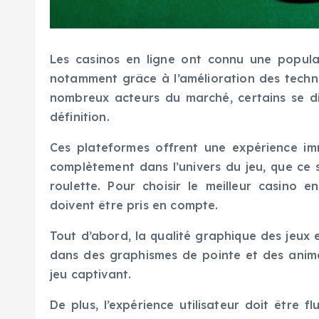
Les casinos en ligne ont connu une popula
notamment grâce à l’amélioration des techn
nombreux acteurs du marché, certains se di
définition.
Ces plateformes offrent une expérience im
complètement dans l’univers du jeu, que ce s
roulette. Pour choisir le meilleur casino e
doivent être pris en compte.
Tout d’abord, la qualité graphique des jeux e
dans des graphismes de pointe et des anima
jeu captivant.
De plus, l’expérience utilisateur doit être