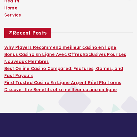
Health
Home
Service
Recent Posts
Why Players Recommend meilleur casino en ligne
Bonus Casino En Ligne Avec Offres Exclusives Pour Les
Nouveaux Membres
Best Online Casino Compared: Features, Games, and
Fast Payouts
Find Trusted Casino En Ligne Argent Réel Platforms
Discover the Benefits of a meilleur casino en ligne