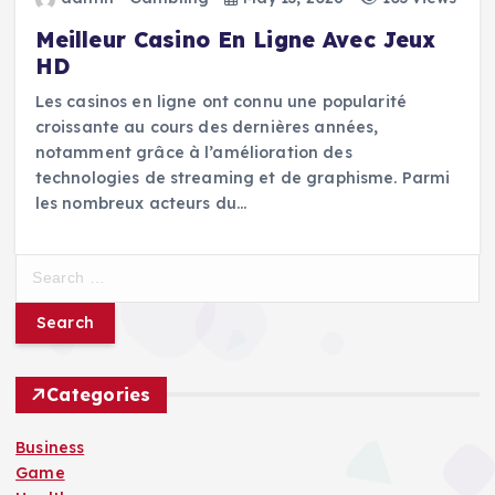
Meilleur Casino En Ligne Avec Jeux
HD
Les casinos en ligne ont connu une popularité
croissante au cours des dernières années,
notamment grâce à l’amélioration des
technologies de streaming et de graphisme. Parmi
les nombreux acteurs du…
S
e
a
r
c
h
Categories
f
o
Business
r
Game
: