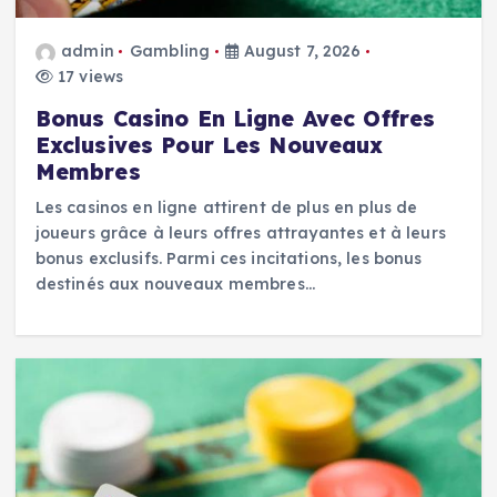
admin
Gambling
August 7, 2026
17 views
Bonus Casino En Ligne Avec Offres
Exclusives Pour Les Nouveaux
Membres
Les casinos en ligne attirent de plus en plus de
joueurs grâce à leurs offres attrayantes et à leurs
bonus exclusifs. Parmi ces incitations, les bonus
destinés aux nouveaux membres…